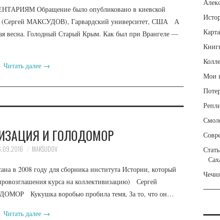
Алек
РИЯМ Обращение было опубликовано в киевской
Исто
В (Сергей МАКСУДОВ), Гарвардский университет, США А
Карта
я весна. Голодный Старый Крым. Как был при Врангеле —
Книг
Колл
Читать далее
→
Мои 
Поте
Репл
Смол
ИЗАЦИЯ И ГОЛОДОМОР
Совр
6.09.2016
MAKSUDOV
Стать
Сах
ана в 2008 году для сборника института Истории, который
Чечн
 провозглашения курса на кол­лективизацию) Сергей
ОР Кукушка воробью пробила темя, За то, что он…
Читать далее
→