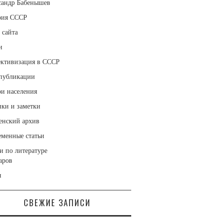
сандр Бабенышев
рия СССР
 сайта
и
ективизация в СССР
публикации
ри населения
ики и заметки
енский архив
еменные статьи
и по литературе
аров
я
СВЕЖИЕ ЗАПИСИ