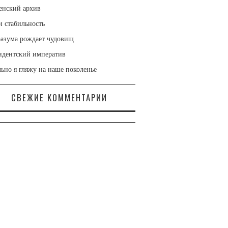
енский архив
 стабильность
разума рождает чудовищ
идентский императив
ьно я гляжу на наше поколенье
СВЕЖИЕ КОММЕНТАРИИ